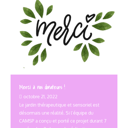
Merci à nos donateurs !
octobre 21, 2022
Le jardin thérapeutique et sensoriel est
désormais une réalité. Si l’équipe du
CAMSP a conçu et porté ce projet durant 7