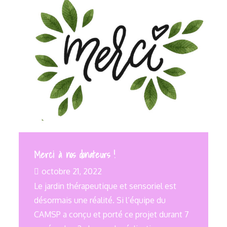
Merci à nos donateurs !
octobre 21, 2022
Le jardin thérapeutique et sensoriel est
désormais une réalité. Si l’équipe du
CAMSP a conçu et porté ce projet durant 7