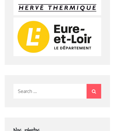
Search
for:
Nos photos